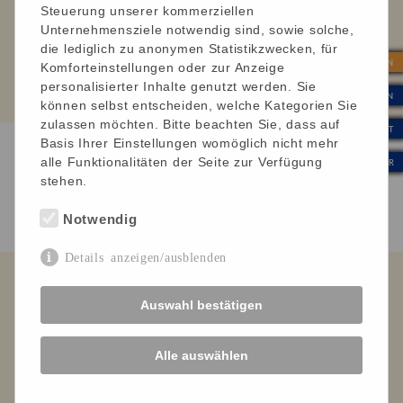
Andreas, arbeitet in der FBG:
Steuerung unserer kommerziellen
Unternehmensziele notwendig sind, sowie solche,
„Was mir persönlich gut gefällt: Ich war lange krank
die lediglich zu anonymen Statistikzwecken, für
und da stand mein Arbeitgeber voll hinter mir und
| SPENDEN
Komforteinstellungen oder zur Anzeige
machte es möglich, mich zu unterstützen und mich
personalisierter Inhalte genutzt werden. Sie
einzugliedern. Das ist schon toll.“
| INTERN
können selbst entscheiden, welche Kategorien Sie
zulassen möchten. Bitte beachten Sie, dass auf
| KONTAKT
Basis Ihrer Einstellungen womöglich nicht mehr
alle Funktionalitäten der Seite zur Verfügung
| WERTE & KULTUR
Offene Stelle anlegen
stehen.
Notwendig
Details anzeigen/ausblenden
Leben mit Behinderung Ortenau e. V.
Auswahl bestätigen
Verein für Menschen mit
Körper- und Mehrfachbehinderung
Alle auswählen
Impressum
Datenschutz