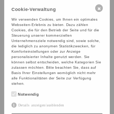
Angegliedert an das Wohnheim ist ein Förder- und
✖
Cookie-Verwaltung
Betreuungsbereich, der den Bewohnern des Hauses
einen zweiten, vom Wohnheim abgetrennten
Wir verwenden Cookies, um Ihnen ein optimales
Lebensbereich bietet. Hier erhalten die Bewohner des
Webseiten-Erlebnis zu bieten. Dazu zählen
Hauses eine sinnstiftende Tagesstruktur,
Cookies, die für den Betrieb der Seite und für die
arbeitsorientierte Beschäftigung und gezielte
Steuerung unserer kommerziellen
Förderung.
Unternehmensziele notwendig sind, sowie solche,
die lediglich zu anonymen Statistikzwecken, für
Komforteinstellungen oder zur Anzeige
personalisierter Inhalte genutzt werden. Sie
können selbst entscheiden, welche Kategorien Sie
zulassen möchten. Bitte beachten Sie, dass auf
Basis Ihrer Einstellungen womöglich nicht mehr
alle Funktionalitäten der Seite zur Verfügung
stehen.
Notwendig
Details anzeigen/ausblenden