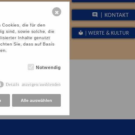
✖
| KONTAKT
 Cookies, die für den
g sind, sowie solche, die
| WERTE & KULTUR
isierter Inhalte genutzt
chten Sie, dass auf Basis
hen.
Notwendig
Details anzeigen/ausblenden
n
Alle auswählen