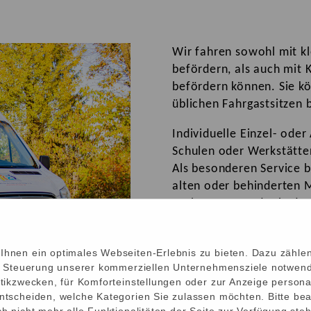
Wir fahren sowohl mit k
befördern, als auch mit 
befördern können. Sie kö
üblichen Fahrgastsitzen 
Individuelle Einzel- ode
Schulen oder Werkstätte
Als besonderen Service 
alten oder behinderten M
Wohnungstür oder in den
und bei Bedarf und auch
hnen ein optimales Webseiten-Erlebnis zu bieten. Dazu zählen
ie Steuerung unserer kommerziellen Unternehmensziele notwendi
tikzwecken, für Komforteinstellungen oder zur Anzeige personal
ntscheiden, welche Kategorien Sie zulassen möchten. Bitte bea
h nicht mehr alle Funktionalitäten der Seite zur Verfügung ste