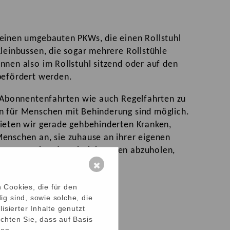
leinen umgebauten PKWs, die einen Rollstuhl
Kleinbussen, die sogar mehrere Rollstühle
nnen also im Rollstuhl sitzend oder auf den
befördert werden.
r Abonnentenfahrten wie auch Regelfahrten zu
n für Menschen mit Behinderung sind möglich.
bieten wir gerade gehbehinderten Kranken,
enschen an, sie zuhause an ihrer eigenen
 entsprechenden Einrichtungen abzuholen,
 wieder zurückzubegleiten.
✖
 Cookies, die für den
g sind, sowie solche, die
isierter Inhalte genutzt
chten Sie, dass auf Basis
hen.