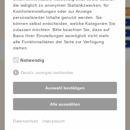
Andreas, arbeitet in der FBG:
die lediglich zu anonymen Statistikzwecken, für
Komforteinstellungen oder zur Anzeige
„Was mir persönlich gut gefällt: Ich war lange krank
| SPENDEN
personalisierter Inhalte genutzt werden. Sie
und da stand mein Arbeitgeber voll hinter mir und
| INTERN
können selbst entscheiden, welche Kategorien Sie
machte es möglich, mich zu unterstützen und mich
zulassen möchten. Bitte beachten Sie, dass auf
einzugliedern. Das ist schon toll.“
| KONTAKT
Basis Ihrer Einstellungen womöglich nicht mehr
alle Funktionalitäten der Seite zur Verfügung
| WERTE & KULTUR
stehen.
Notwendig
Details anzeigen/ausblenden
Leben mit Behinderung Ortenau e. V.
Verein für Menschen mit
Körper- und Mehrfachbehinderung
Auswahl bestätigen
Impressum
Datenschutz
Alle auswählen
Cookies / Einstellungen bearbeiten
Datenschutz
Impressum