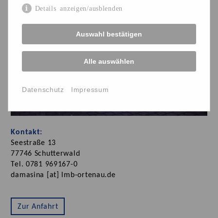
Details anzeigen/ausblenden
Auswahl bestätigen
Alle auswählen
Datenschutz
Impressum
Kontakt:
Seestraße 13
77746 Schutterwald
Tel. 0781 969167-0
damasina [at] lmb-ortenau.de
Zur Anfahrt