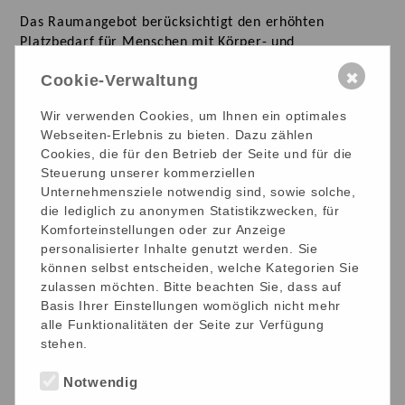
Das Raumangebot berücksichtigt den erhöhten
Platzbedarf für Menschen mit Körper- und
Mehrfachbehinderung, für die Nutzung von Rollstühlen
✖
Cookie-Verwaltung
und anderen Hilfsmitteln.
Die Verbindung von pädagogischer Förderung, aktiver
Wir verwenden Cookies, um Ihnen ein optimales
Freizeitgestaltung, physiotherapeutischer Begleitung
Webseiten-Erlebnis zu bieten. Dazu zählen
und Pflege hat im Haus eine besondere Bedeutung.
Cookies, die für den Betrieb der Seite und für die
Steuerung unserer kommerziellen
Dieser hohe Anspruch wird unterstützt durch spezielle
Unternehmensziele notwendig sind, sowie solche,
Therapieangebote, u. a. in den Bereichen Entspannung,
die lediglich zu anonymen Statistikzwecken, für
Körpererfahrung und unterstützte Kommunikation,
Komforteinstellungen oder zur Anzeige
gesonderte Räumlichkeiten für „
Snoezelen
“ und
personalisierter Inhalte genutzt werden. Sie
musiktherapeutische Angebote. Im Haus befindet sich
können selbst entscheiden, welche Kategorien Sie
auch eine physiotherapeutische Praxis.
zulassen möchten. Bitte beachten Sie, dass auf
Basis Ihrer Einstellungen womöglich nicht mehr
alle Funktionalitäten der Seite zur Verfügung
stehen.
Notwendig