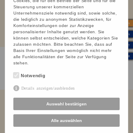
Cookies, die für den Betrieb der Seite und für die
Dagmar, arbeitet als PDL:
Steuerung unserer kommerziellen
„Ob mir die Pflege bei uns Spaß macht und ob ich
Unternehmensziele notwendig sind, sowie solche,
genug Zeit für meine Patienten habe? Ja, Pflege macht
die lediglich zu anonymen Statistikzwecken, für
| SPENDEN
mir immer noch Spaß, auch nach über 30 Berufsjahren.
Komforteinstellungen oder zur Anzeige
Die Zeit dafür darf ich mir nehmen und ich darf sie
personalisierter Inhalte genutzt werden. Sie
| INTERN
können selbst entscheiden, welche Kategorien Sie
ausreichend einteilen.“
zulassen möchten. Bitte beachten Sie, dass auf
| KONTAKT
Basis Ihrer Einstellungen womöglich nicht mehr
| WERTE & KULTUR
alle Funktionalitäten der Seite zur Verfügung
stehen.
Detaillierte Infos und Bewerbung
Notwendig
Details anzeigen/ausblenden
Leben mit Behinderung Ortenau e. V.
Auswahl bestätigen
Verein für Menschen mit
Körper- und Mehrfachbehinderung
Alle auswählen
Impressum