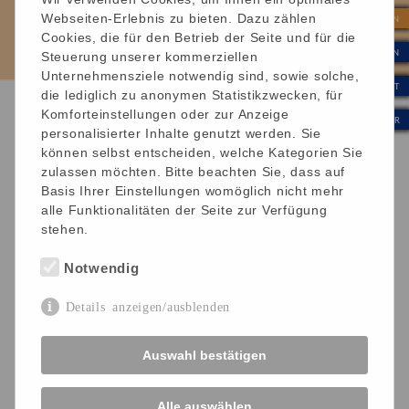
Mehrfachbehinderung mit Ihrer Spende helfen, fördern
Webseiten-Erlebnis zu bieten. Dazu zählen
| SPENDEN
oder unterstützen können.
Cookies, die für den Betrieb der Seite und für die
| INTERN
Steuerung unserer kommerziellen
Unternehmensziele notwendig sind, sowie solche,
| KONTAKT
die lediglich zu anonymen Statistikzwecken, für
Komforteinstellungen oder zur Anzeige
| WERTE & KULTUR
Kreativmaterialien zur Förderung und
personalisierter Inhalte genutzt werden. Sie
Betreuung
können selbst entscheiden, welche Kategorien Sie
zulassen möchten. Bitte beachten Sie, dass auf
Basis Ihrer Einstellungen womöglich nicht mehr
Einfache handwerkliche Arbeiten, malen, filzen, Stühle
alle Funktionalitäten der Seite zur Verfügung
zu besonderen Unikaten umarbeiten, Seifen herstellen,
stehen.
töpfern - ob manuell oder mit speziell gefertigten
Maschinen (HIWIN Azubi-Projekt) …
Notwendig
Das ist nur ein kleiner Auszug aus dem
Details anzeigen/ausblenden
heilpädagogischen Programm unserer Betreuungs- und
Förderangebote. Den Kauf von Materialien,
Werkzeugen und Zubehör können Sie mit Ihrer Spende
Auswahl bestätigen
unterstützen.
Alle auswählen