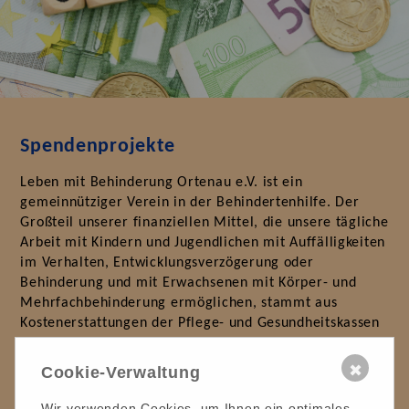
Spendenprojekte
Leben mit Behinderung Ortenau e.V. ist ein
gemeinnütziger Verein in der Behindertenhilfe. Der
Großteil unserer finanziellen Mittel, die unsere tägliche
Arbeit mit Kindern und Jugendlichen mit Auffälligkeiten
im Verhalten, Entwicklungsverzögerung oder
Behinderung und mit Erwachsenen mit Körper- und
Mehrfachbehinderung ermöglichen, stammt aus
Kostenerstattungen der Pflege- und Gesundheitskassen
und aus öffentlichen Zuschüssen. Doch vieles ist erst
dank Ihrer Spende und Ihrer großzügigen Unterstützung
✖
Cookie-Verwaltung
möglich. Hier sehen Sie, wie Sie Kinder, Jugendlichen
und erwachsenen Menschen mit körper- und
Wir verwenden Cookies, um Ihnen ein optimales