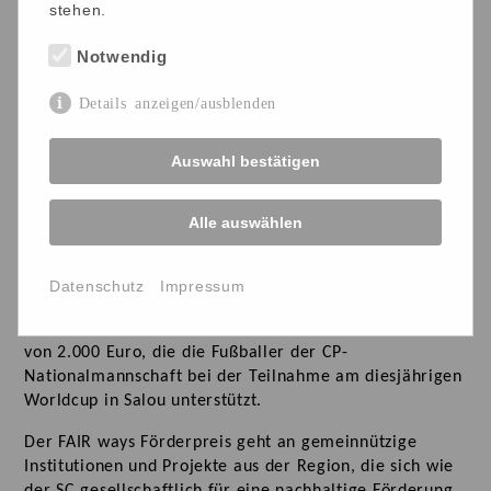
stehen.
Notwendig
Zum ersten Mal zahlen der SC Freiburg und seine 15
Details anzeigen/ausblenden
FAIR ways-Partner beim FAIR ways Förderpreis eine
sechsstellige Summe aus: 100.000 Euro wurden es in
Auswahl bestätigen
diesem Jahr an 37 Institutionen und Projekte vergeben.
Die Zahl der Bewerbungen lag in diesem Jahr auf
einem bisher unerreichten Hoch. Bewarben sich im
Alle auswählen
vergangenen Jahr noch 113 Institutionen, so waren es
diesmal 173.
Datenschutz
Impressum
Unser Verein ist einer der 37 Preisträger und wir
freuen uns über die finanzielle Unterstützung in Höhe
von 2.000 Euro, die die Fußballer der CP-
Nationalmannschaft bei der Teilnahme am diesjährigen
Worldcup in Salou unterstützt.
Der FAIR ways Förderpreis geht an gemeinnützige
Institutionen und Projekte aus der Region, die sich wie
der SC gesellschaftlich für eine nachhaltige Förderung