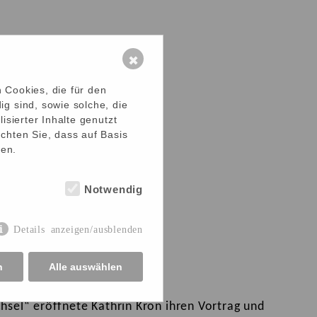
✖
 Cookies, die für den
g sind, sowie solche, die
isierter Inhalte genutzt
chten Sie, dass auf Basis
hen.
Notwendig
Details anzeigen/ausblenden
n
Alle auswählen
hsel“ eröffnete Kathrin Kron ihren Vortrag und