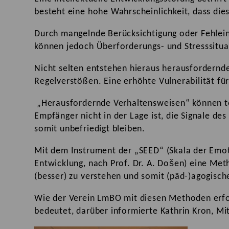
besteht eine hohe Wahrscheinlichkeit, dass die
Durch mangelnde Berücksichtigung oder Fehlei
können jedoch Überforderungs- und Stresssitua
Nicht selten entstehen hieraus herausfordernd
Regelverstößen. Eine erhöhte Vulnerabilität fü
„Herausfordernde Verhaltensweisen“ können te
Empfänger nicht in der Lage ist, die Signale de
somit unbefriedigt bleiben.
Mit dem Instrument der „SEED“ (Skala der Emo
Entwicklung, nach Prof. Dr. A. Došen) eine Me
(besser) zu verstehen und somit (päd-)agogisc
Wie der Verein LmBO mit diesen Methoden erfo
bedeutet, darüber informierte Kathrin Kron, Mi