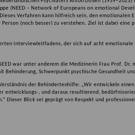
niederländischen Psychiaters Anton Došen (1939–2023) 
uppe (NEED – Network of Europeans on emotional Develo
Dieses Verfahren kann hilfreich sein, den emotionalen 
 Person (noch besser) zu verstehen. Ziel ist dabei eine 
ierten Interviewleitfadens, der sich auf acht emotionale
 SEED war unter anderem die Medizinerin Frau Prof. Dr. 
it Behinderung, Schwerpunkt psychische Gesundheit und
 Verständnis der Behindertenhilfe: „Wir entwickeln eine
 entwicklungs-, und daraus resultierend, bedürfnisorient
“ Dieser Blick sei geprägt von Respekt und professionel