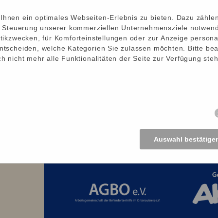
Erwachsene mit körperlichen oder Mehr
hnen ein optimales Webseiten-Erlebnis zu bieten. Dazu zählen
ie Steuerung unserer kommerziellen Unternehmensziele notwendi
Wir bekommen Geld von Pflege- und Gesu
tikzwecken, für Komforteinstellungen oder zur Anzeige personal
Regierung, aber wir brauchen auch Spend
ntscheiden, welche Kategorien Sie zulassen möchten. Bitte bea
fortzusetzen. Mit Ihrer Spende können Si
h nicht mehr alle Funktionalitäten der Seite zur Verfügung ste
unterstützen und zu fördern.
Auswahl bestätige