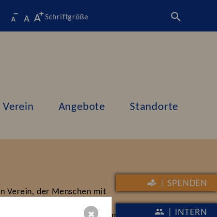
Schriftgröße
Verein
Angebote
Standorte
| SPENDEN
in Verein, der Menschen mit
 Kinder und Jugendliche, die
| INTERN
✖
er Entwicklung haben, sowie um