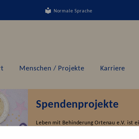
Normale Sprache
rt
Menschen / Projekte
Karriere
Spendenprojekte
Leben mit Behinderung Ortenau e.V. ist e
Behinderungen hilft. Wir kümmern uns um
Schwierigkeiten im Verhalten oder in ihr