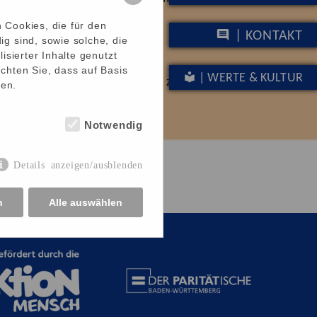
fachbehinderungen.
 Cookies, die für den
| KONTAKT
g sind, sowie solche, die
ndheitskassen und von der
isierter Inhalte genutzt
en, um unsere Arbeit
chten Sie, dass auf Basis
| WERTE & KULTUR
e uns helfen, diese Menschen zu
hen.
Notwendig
Details anzeigen/ausblenden
n
Alle auswählen