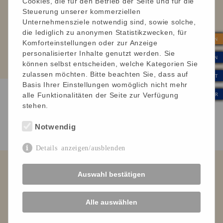
Cookies, die für den Betrieb der Seite und für die
Nicole, arbeitet als Hausleitung:
Steuerung unserer kommerziellen
„Es ist unglaublich, was wir mit unseren
Unternehmensziele notwendig sind, sowie solche,
Bewohnerinnen und Bewohnern alles machen. Das ist
die lediglich zu anonymen Statistikzwecken, für
| SPENDEN
viel mehr als ‚nur‘ Arbeit. Das ist Wertschätzung,
Komforteinstellungen oder zur Anzeige
soziale und gesellschaftliche Teilhabe, gelebte
personalisierter Inhalte genutzt werden. Sie
| INTERN
können selbst entscheiden, welche Kategorien Sie
Inklusion.“
zulassen möchten. Bitte beachten Sie, dass auf
| KONTAKT
Basis Ihrer Einstellungen womöglich nicht mehr
| WERTE & KULTUR
alle Funktionalitäten der Seite zur Verfügung
stehen.
Detaillierte Infos und Bewerbung
Notwendig
Details anzeigen/ausblenden
Leben mit Behinderung Ortenau e. V.
Auswahl bestätigen
Verein für Menschen mit
Körper- und Mehrfachbehinderung
Alle auswählen
Impressum