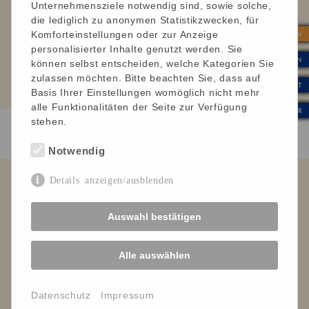
Nicole, arbeitet als Hausleitung:
Unternehmensziele notwendig sind, sowie solche,
die lediglich zu anonymen Statistikzwecken, für
„Es ist unglaublich, was wir mit unseren
Komforteinstellungen oder zur Anzeige
| SPENDEN
Bewohnerinnen und Bewohnern alles machen. Das ist
personalisierter Inhalte genutzt werden. Sie
viel mehr als ‚nur‘ Arbeit. Das ist Wertschätzung,
| INTERN
können selbst entscheiden, welche Kategorien Sie
soziale und gesellschaftliche Teilhabe, gelebte
zulassen möchten. Bitte beachten Sie, dass auf
| KONTAKT
Inklusion.“
Basis Ihrer Einstellungen womöglich nicht mehr
alle Funktionalitäten der Seite zur Verfügung
| WERTE & KULTUR
stehen.
Notwendig
Details anzeigen/ausblenden
Leben mit Behinderung Ortenau e. V.
Verein für Menschen mit
Auswahl bestätigen
Körper- und Mehrfachbehinderung
Impressum
Alle auswählen
Datenschutz
Cookies / Einstellungen bearbeiten
Datenschutz
Impressum